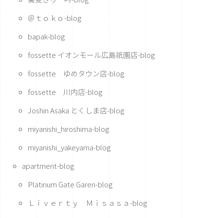
＠ｔｏｋｏ-blog
bapak-blog
fossette イオンモール広島祇園店-blog
fossette ゆめタウン店-blog
fossette 川内店-blog
Joshin Asaka とくしま店-blog
miyanishi_hiroshima-blog
miyanishi_yakeyama-blog
apartment-blog
Platinum Gate Garen-blog
Ｌｉｖｅｒｔｙ Ｍｉｓａｓａ-blog