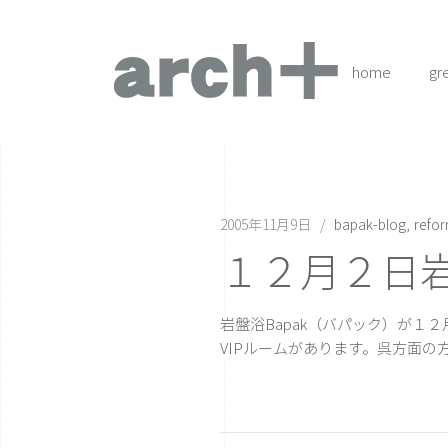
home
gr
2005年11月9日
bapak-blog
refo
１２月２日岩盤
岩盤浴
Bapak
（バパック）が１２
VIPルームがあります。呉方面の