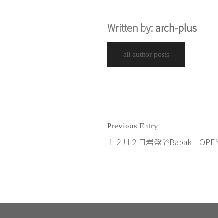
Written by:
arch-plus
all author posts
Previous Entry
１２月２日岩盤浴Bapak OPE