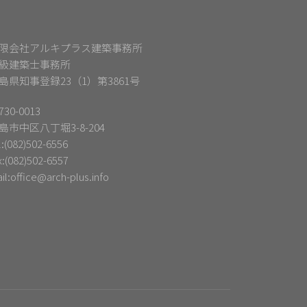
限会社アルキプラス建築事務所
級建築士事務所
島県知事登録23（1）第3861号
30-0013
島市中区八丁堀3-8-204
l:(082)502-6556
x:(082)502-6557
il:
office@arch-plus.info