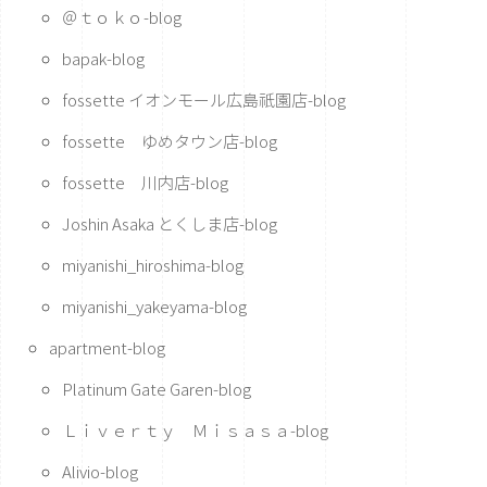
＠ｔｏｋｏ-blog
bapak-blog
fossette イオンモール広島祇園店-blog
fossette ゆめタウン店-blog
fossette 川内店-blog
Joshin Asaka とくしま店-blog
miyanishi_hiroshima-blog
miyanishi_yakeyama-blog
apartment-blog
Platinum Gate Garen-blog
Ｌｉｖｅｒｔｙ Ｍｉｓａｓａ-blog
Alivio-blog