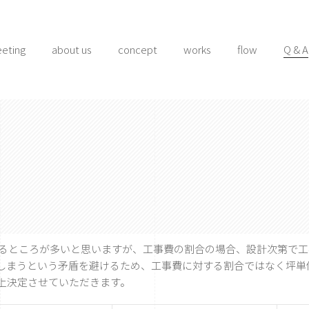
eeting
about us
concept
works
flow
Q & A
るところが多いと思いますが、工事費の割合の場合、設計次第で工
しまうという矛盾を避けるため、工事費に対する割合ではなく坪単
上決定させていただきます。