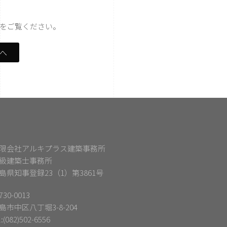
をご覧ください。
ジへ
限会社アルキプラス建築事務所
級建築士事務所
島県知事登録23（1）第3861号
30-0013
島市中区八丁堀3-8-204
l:(082)502-6556