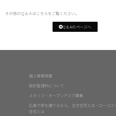
その他のＱ＆Ａはこちらをご覧ください。
Q & Aのページへ
個人情報保護
設計監理料について
スタッフ・オープンデスク募集
広島で家を建てるなら、注文住宅とは・ローコス
住宅とは