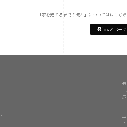
「家を建てるまでの流れ」についてははこちら
flowのペー
有
一
広
〒7
ト
広
te