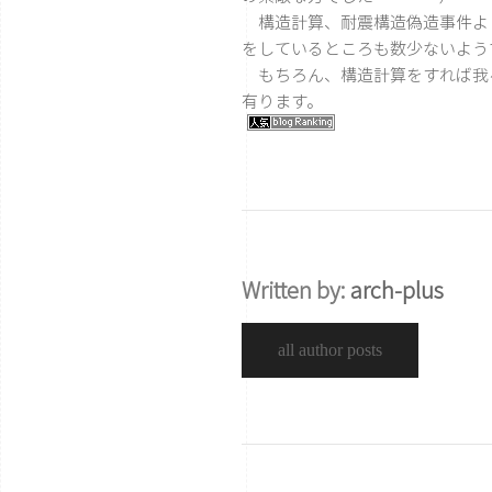
構造計算、耐震構造偽造事件より
をしているところも数少ないよう
もちろん、構造計算をすれば我
有ります。
Written by:
arch-plus
all author posts