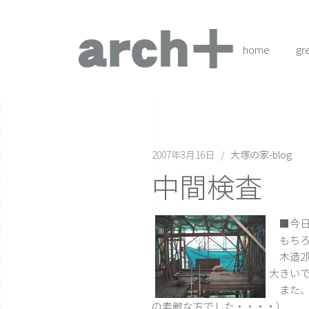
home
gr
2007年3月16日
大塚の家-blog
中間検査
■今日
もちろ
木造2
大きい
また、
の素敵な方でした・・・・）