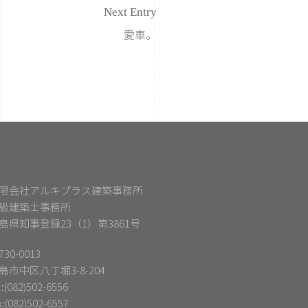
Next Entry
愛車。
限会社アルキプラス建築事務所
級建築士事務所
島県知事登録23（1）第3861号
30-0013
島市中区八丁堀3-8-204
l:(082)502-6556
x:(082)502-6557