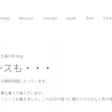
eeting
about us
concept
works
flow
Q & A
三滝の家-blog
ンスも・・・
は最終段階に入っています。
事も着々ろ進んでいます。
フェンスも着きました。これは日が経つに連れてだんだんと色が変