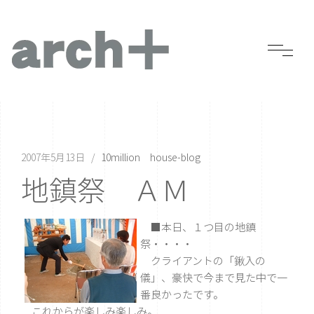
2007年5月13日
10million house-blog
地鎮祭 ＡＭ
■本日、１つ目の地鎮
祭・・・・
クライアントの「鍬入の
儀」、豪快で今まで見た中で一
番良かったです。
これからが楽しみ楽しみ。