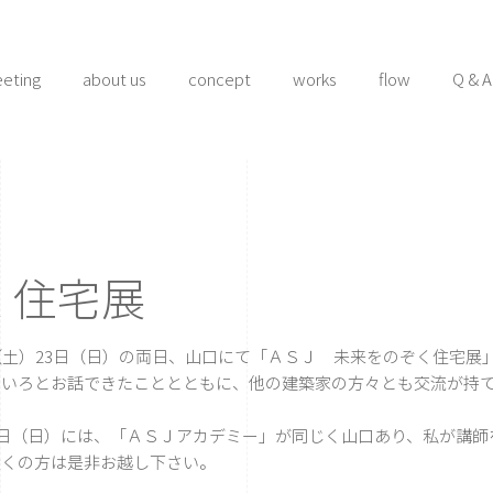
eeting
about us
concept
works
flow
Q & A
く住宅展
（土）23日（日）の両日、山口にて
「ＡＳＪ 未来をのぞく住宅展
ろいろとお話できたこととともに、他の建築家の方々とも交流が持て
6日（日）には、
「ＡＳＪアカデミー」
が同じく山口あり、私が講師
近くの方は是非お越し下さい。