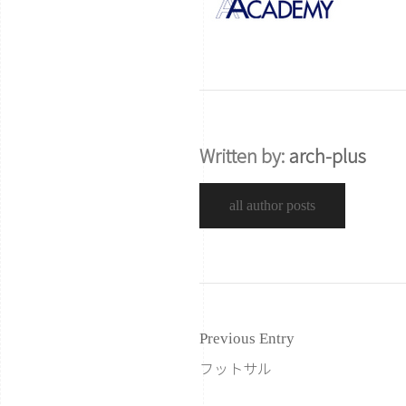
Written by:
arch-plus
all author posts
Previous Entry
フットサル