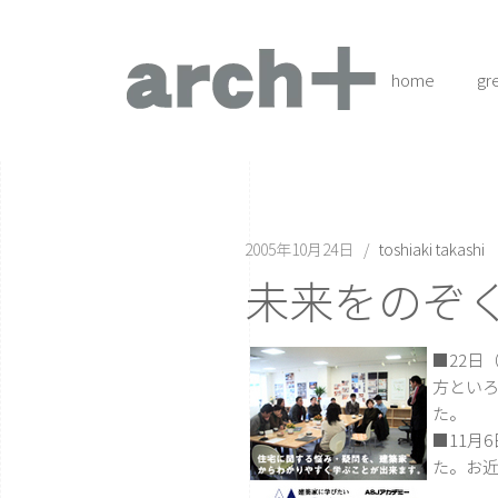
home
gr
2005年10月24日
toshiaki takashi
未来をのぞ
■22日
方とい
た。
■11月
た。お