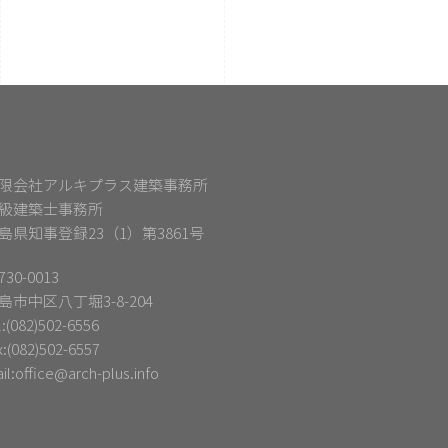
限会社アルキプラス建築事務所
級建築士事務所
島県知事登録23（1）第3861号
30-0013
島市中区八丁堀3-8-204
l:(082)502-6556
x:(082)502-6557
il:
office@arch-plus.info