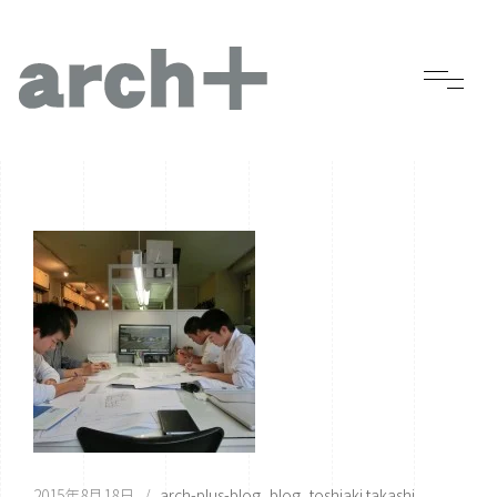
2015年8月18日
arch-plus-blog
blog
toshiaki takashi