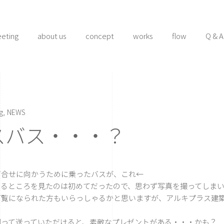
eeting
about us
concept
works
flow
Q & A
g
NEWS
スバス・・・？
打合せに向かうために乗ったバスが、これ←
るところを見たのは初めてだったので、思わず写真を撮ってしまいま
ご覧になられた方もいらっしゃるかと思いますが、アルキプラス建
撮って送っていただけると、素敵なプレゼントがある・・・かも？