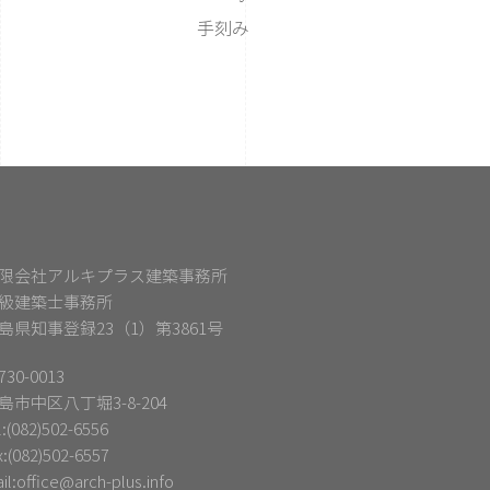
手刻み
限会社アルキプラス建築事務所
級建築士事務所
島県知事登録23（1）第3861号
30-0013
島市中区八丁堀3-8-204
l:(082)502-6556
x:(082)502-6557
il:
office@arch-plus.info