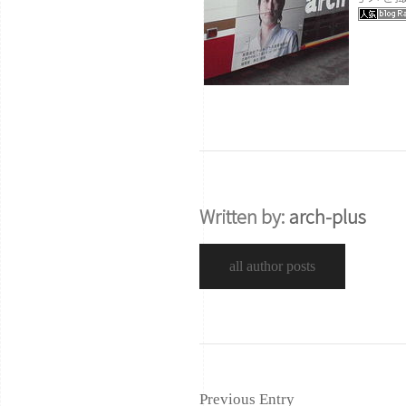
Written by:
arch-plus
all author posts
Previous Entry